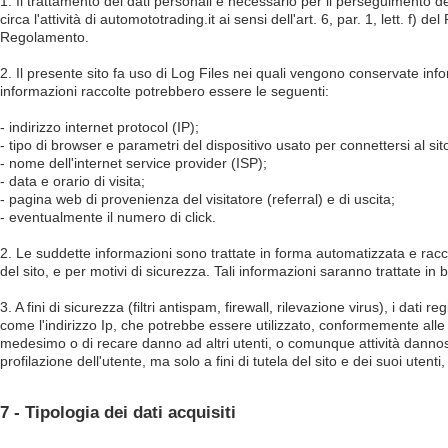
1. Il trattamento dei dati personali è necessario per il perseguimento del 
circa l'attività di automototrading.it ai sensi dell'art. 6, par. 1, lett.
Regolamento.
2. Il presente sito fa uso di Log Files nei quali vengono conservate info
informazioni raccolte potrebbero essere le seguenti:
- indirizzo internet protocol (IP);
- tipo di browser e parametri del dispositivo usato per connettersi al sit
- nome dell'internet service provider (ISP);
- data e orario di visita;
- pagina web di provenienza del visitatore (referral) e di uscita;
- eventualmente il numero di click.
2. Le suddette informazioni sono trattate in forma automatizzata e racc
del sito, e per motivi di sicurezza. Tali informazioni saranno trattate in ba
3. A fini di sicurezza (filtri antispam, firewall, rilevazione virus), i 
come l'indirizzo Ip, che potrebbe essere utilizzato, conformemente alle l
medesimo o di recare danno ad altri utenti, o comunque attività dannose o
profilazione dell'utente, ma solo a fini di tutela del sito e dei suoi utenti,
7 - Tipologia dei dati acquisiti