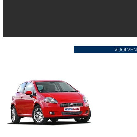
VUOI VE
SEN
ACQUIST
REALI
C