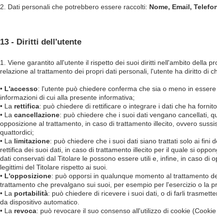
2. Dati personali che potrebbero essere raccolti:
Nome, Email, Telefo
13 - Diritti dell'utente
1. Viene garantito all'utente il rispetto dei suoi diritti nell'ambito dell
relazione al trattamento dei propri dati personali, l'utente ha diritto di c
•
L'accesso
: l'utente può chiedere conferma che sia o meno in essere u
informazioni di cui alla presente informativa;
• La
rettifica
: può chiedere di rettificare o integrare i dati che ha fornit
• La
cancellazione
: può chiedere che i suoi dati vengano cancellati, q
opposizione al trattamento, in caso di trattamento illecito, ovvero sussis
quattordici;
• La
limitazione
: può chiedere che i suoi dati siano trattati solo ai fini
rettifica dei suoi dati, in caso di trattamento illecito per il quale si oppo
dati conservati dal Titolare le possono essere utili e, infine, in caso di
legittimi del Titolare rispetto ai suoi.
•
L'opposizione
: può opporsi in qualunque momento al trattamento dei s
trattamento che prevalgano sui suoi, per esempio per l'esercizio o la pr
• La
portabilità
: può chiedere di ricevere i suoi dati, o di farli trasmett
da dispositivo automatico.
• La
revoca
: può revocare il suo consenso all'utilizzo di cookie (Cooki